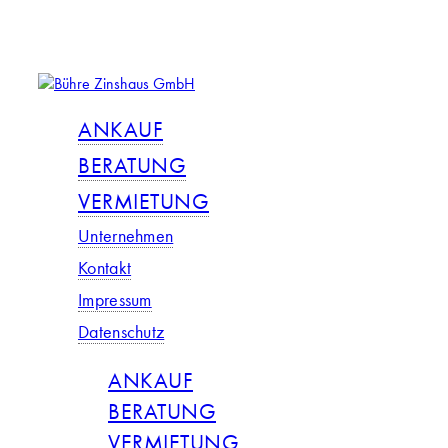
Skip
to
main
content
Menu
ANKAUF
BERATUNG
VERMIETUNG
Unternehmen
Kontakt
Impressum
Datenschutz
ANKAUF
BERATUNG
VERMIETUNG