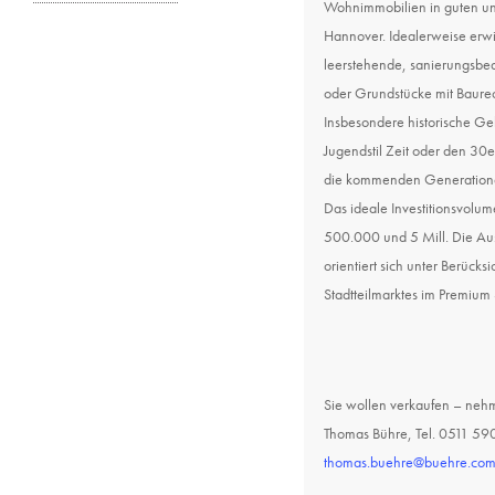
Wohnimmobilien in guten un
Hannover. Idealerweise erwir
leerstehende, sanierungsbed
oder Grundstücke mit Baurec
Insbesondere historische Ge
Jugendstil Zeit oder den 30
die kommenden Generationen
Das ideale Investitionsvolu
500.000 und 5 Mill. Die Au
orientiert sich unter Berücks
Stadtteilmarktes im Premiu
Sie wollen verkaufen – nehm
Thomas Bühre, Tel. 0511 59
thomas.buehre@buehre.co