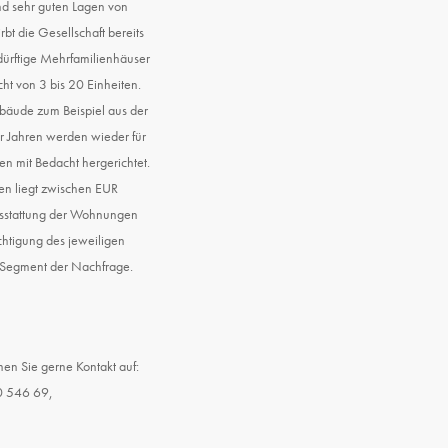
d sehr guten Lagen von
bt die Gesellschaft bereits
ürftige Mehrfamilienhäuser
ht von 3 bis 20 Einheiten.
bäude zum Beispiel aus der
er Jahren werden wieder für
 mit Bedacht hergerichtet.
men liegt zwischen EUR
sstattung der Wohnungen
ichtigung des jeweiligen
m Segment der Nachfrage.
en Sie gerne Kontakt auf:
0 546 69,
m