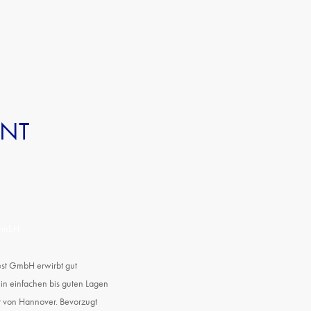
ENT
 GmbH
st GmbH erwirbt gut
n einfachen bis guten Lagen
et von Hannover. Bevorzugt