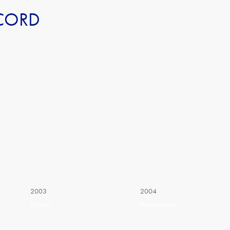
CORD
2003
2004
Döhren
Waldhausen