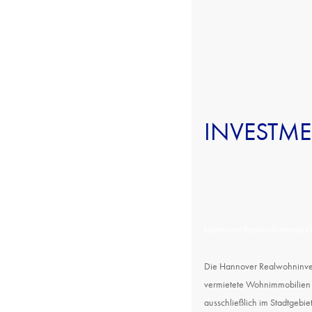
INVESTM
Hannover Realwohninvest
Die Hannover Realwohninve
vermietete Wohnimmobilien i
ausschließlich im Stadtgebi