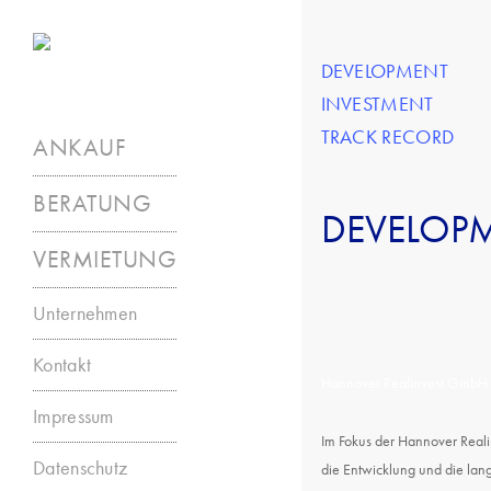
Skip
to
DEVELOPMENT
main
content
INVESTMENT
TRACK RECORD
ANKAUF
BERATUNG
DEVELOP
VERMIETUNG
Unternehmen
Kontakt
Hannover Realinvest GmbH
Impressum
Im Fokus der Hannover Real
Datenschutz
die Entwicklung und die lang