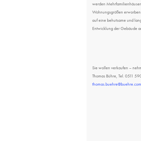
werden Mehrfamilienhäuser 
Wohnungsgrößen erworben. 
auf eine behutsame und langf
Entwicklung der Gebäude an
Sie wollen verkaufen – nehm
Thomas Bühre, Tel. 0511 59
thomas.buehre@buehre.co