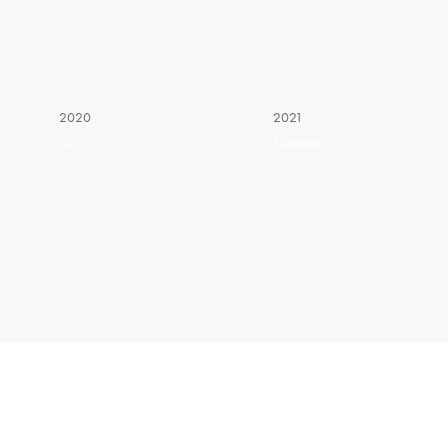
2020
2021
List
Südstadt