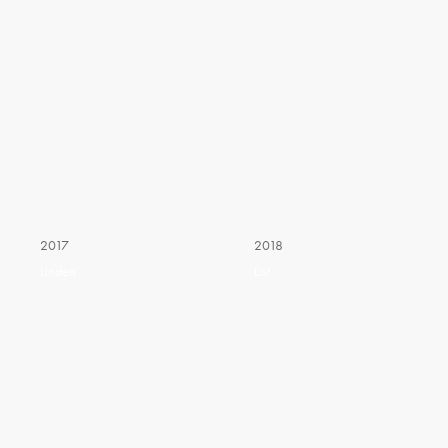
2017
2018
Linden
List